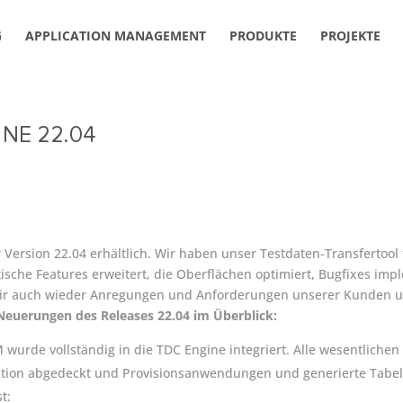
G
APPLICATION MANAGEMENT
PRODUKTE
PROJEKTE
NE 22.04
er Version 22.04 erhältlich. Wir haben unser Testdaten-Transfertool
sche Features erweitert, die Oberflächen optimiert, Bugfixes imp
 wir auch wieder Anregungen und Anforderungen unserer Kunden 
 Neuerungen des Releases 22.04 im Überblick:
 wurde vollständig in die TDC Engine integriert. Alle wesentliche
ation abgedeckt und Provisionsanwendungen und generierte Tabe
t: