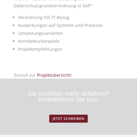
Datenschutzgrundverordnung in SAP”:
Verordnung mit IT-Bezug
Auswirkungen auf Systeme und Prozesse
Umsetzungsvarianten
Architekturbeispiele
Projektempfehlungen
Zurück zur
Projektübersicht
!
Sie möchten mehr erfahren?
Kontaktieren Sie uns!
JETZT SCHREIBEN