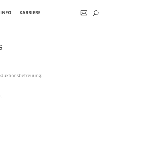
INFO
KARRIERE
G
oduktionsbetreuung:
g